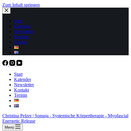
Zum Inhalt springen
Start
Kalender
Newsletter
Kontakt
Termin
Start
Kalender
Newsletter
Kontakt
Termin
Christina Pelzer | Somaja - Systemische Körpertherapie - Myofascial
Energetic Release
Menü