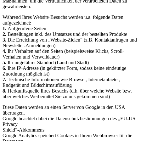
Maßnahmen, um die Vertraulichkeit der verarbeiteten Daten zu
gewährleisten.
Während Ihres Website-Besuchs werden u.a. folgende Daten
aufgezeichnet:
1.
Aufgerufene Seiten
2.
Bestellungen inkl. des Umsatzes und der bestellten Produkte
3.
Die Erreichung von „Website-Zielen“ (z.B. Kontaktanfragen und
Newsletter-Anmeldungen)
4.
Ihr Verhalten auf den Seiten (beispielsweise Klicks, Scroll-
Verhalten und Verweildauer)
5.
Ihr ungefährer Standort (Land und Stadt)
6.
Ihre IP-Adresse (in gekürzter Form, sodass keine eindeutige
Zuordnung möglich ist)
7.
Technische Informationen wie Browser, Internetanbieter,
Endgerät und Bildschirmauflösung
8.
Herkunftsquelle Ihres Besuchs (d.h. über welche Website bzw.
über welches Werbemittel Sie zu uns gekommen sind)
Diese Daten werden an einen Server von Google in den USA
übertragen.
Google beachtet dabei die Datenschutzbestimmungen des „EU-US
Privacy
Shield“-Abkommens.
Google Analytics speichert Cookies in Ihrem Webbrowser für die