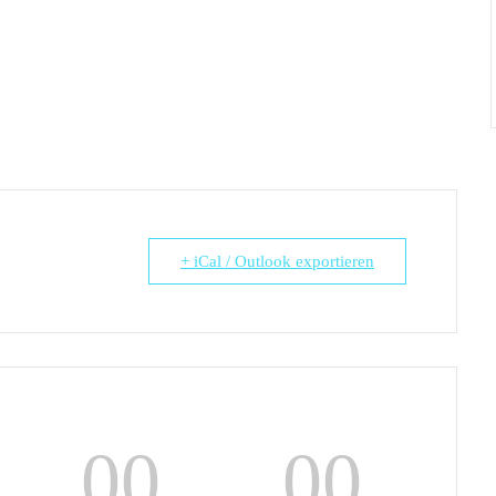
+ iCal / Outlook exportieren
00
00